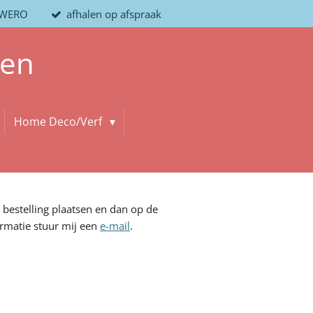
/ WERO
afhalen op afspraak
len
Home Deco/Verf
 bestelling plaatsen en dan op de
rmatie stuur mij een
e-mail
.