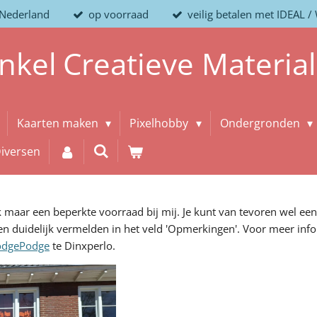
 Nederland
op voorraad
veilig betalen met IDEAL 
nkel
Creatieve
Materia
Kaarten maken
Pixelhobby
Ondergronden
iversen
maar een beperkte voorraad bij mij. Je kunt van tevoren wel een
 duidelijk vermelden in het veld 'Opmerkingen'. Voor meer info
dgePodge
te Dinxperlo.