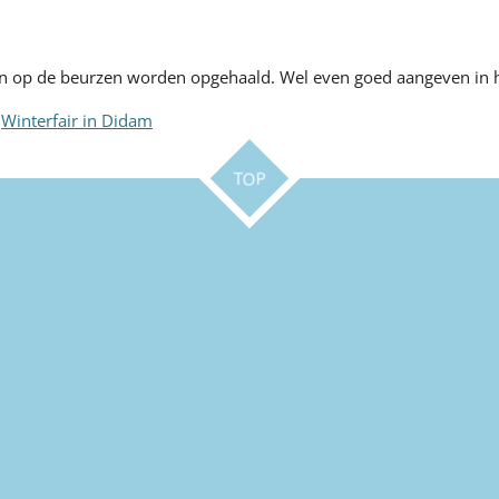
n
en op de beurzen worden opgehaald. Wel even goed aangeven in h
r
Winterfair in Didam
TOP