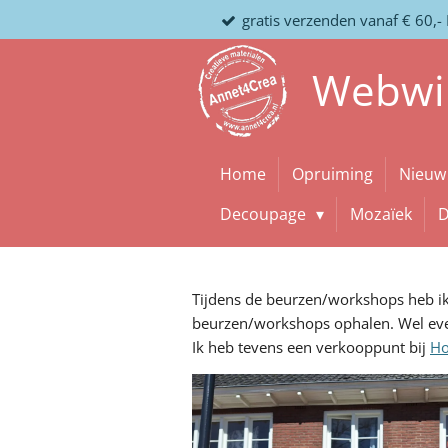
gratis verzenden vanaf € 60,-
Ga
direct
naar
Webwi
de
hoofdinhoud
Home
Opruiming
Nieuw
Decoupage
Mozaïek
D
Tijdens de beurzen/workshops heb ik 
beurzen/workshops ophalen. Wel even
Ik heb tevens een verkooppunt bij
Ho