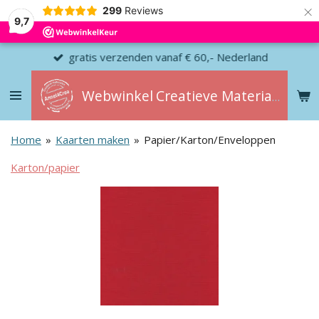
×
299
Reviews
9,7
gratis verzenden vanaf € 60,- Nederland
Webwinkel
Creatieve
Materialen
Home
»
Kaarten maken
»
Papier/Karton/Enveloppen
Karton/papier