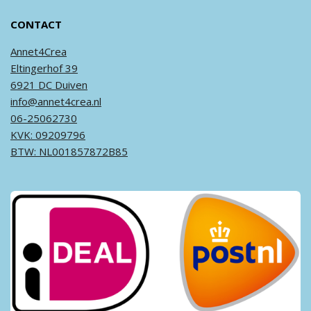
CONTACT
Annet4Crea
Eltingerhof 39
6921 DC Duiven
info@annet4crea.nl
06-25062730
KVK: 09209796
BTW: NL001857872B85