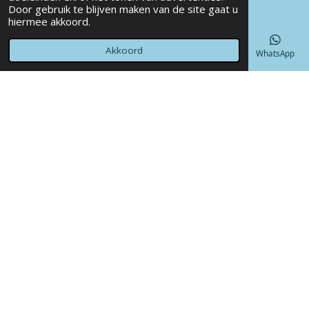
Door gebruik te blijven maken van de site gaat u
© 2022 - 2026 Annet4Crea
hiermee akkoord.
Powered by
JouwWeb
Akkoord
E-mailadres
Telefoonnummer
Kaart
Facebook
WhatsApp