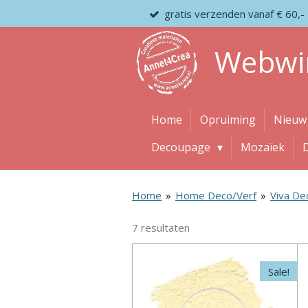
gratis verzenden vanaf € 60,-
Ga
direct
naar
Webwi
de
hoofdinhoud
Home
Opruiming
Nieuw
Decoupage
Mozaïek
Home
»
Home Deco/Verf
»
Viva De
7 resultaten
Sale!