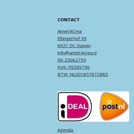
CONTACT
Annet4Crea
Eltingerhof 39
6921 DC Duiven
info@annet4crea.nl
06-25062730
KVK: 09209796
BTW: NL001857872B85
Agenda ​