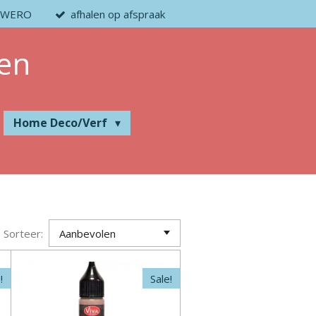
 / WERO
afhalen op afspraak
en
Home Deco/Verf
Sorteer:
!
Sale!