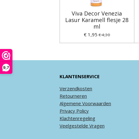
Viva Decor Venezia
Lasur Karamell flesje 28
ml
€ 1,95
€ 4,30
9,7
KLANTENSERVICE
Verzendkosten
Retourneren
Algemene
Voorwaarden
Privacy
Policy
Klachtenregeling
Veel
gestelde
Vragen