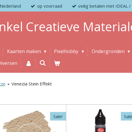
 Nederland
op voorraad
veilig betalen met IDEAL
nkel
Creatieve
Material
Kaarten maken
Pixelhobby
Ondergronden
Diversen
cor
»
Venezia Stein Effekt
Sale!
Sale