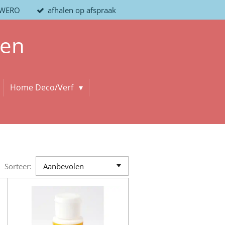
/ WERO
afhalen op afspraak
len
Home Deco/Verf
Sorteer: