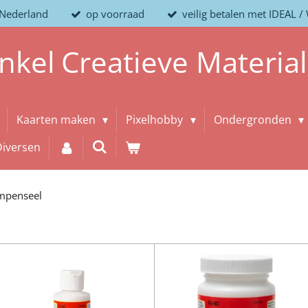
 Nederland
op voorraad
veilig betalen met IDEAL 
nkel
Creatieve
Materia
Kaarten maken
Pixelhobby
Ondergronden
Diversen
impenseel