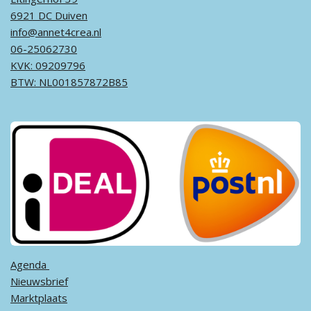
6921 DC Duiven
info@annet4crea.nl
06-25062730
KVK: 09209796
BTW: NL001857872B85
Agenda ​
Nieuwsbrief
Marktplaats