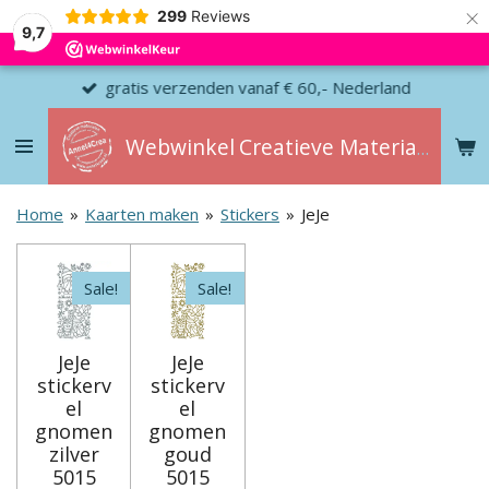
×
299
Reviews
9,7
gratis verzenden vanaf € 60,- Nederland
Webwinkel
Creatieve
Materialen
Home
»
Kaarten maken
»
Stickers
»
JeJe
Sale!
Sale!
JeJe
JeJe
stickerv
stickerv
el
el
gnomen
gnomen
zilver
goud
5015
5015