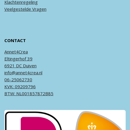
Klachtenregeling
Veel
gestelde
Vragen
CONTACT
Annet4Crea
Eltingerhof 39
6921 DC Duiven
info@annet4crea.nl
06-25062730
KVK: 09209796
BTW: NL001857872B85