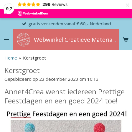
×
299
Reviews
9,7
gratis verzenden vanaf € 60,- Nederland
Webwinkel
Creatieve
Materialen
Home
»
Kerstgroet
Kerstgroet
Gepubliceerd op 23 december 2023 om 10:13
Annet4Crea wenst iedereen Prettige
Feestdagen en een goed 2024 toe!