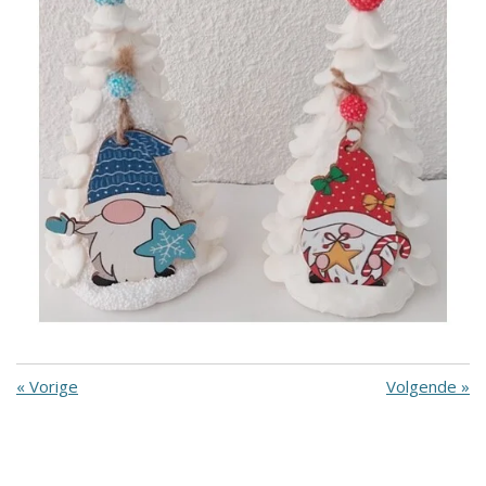
«
Vorige
Volgende
»