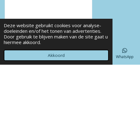
Deze website gebruikt cookies voor analyse-
doeleinden en/of het tonen van advertenties.
Door gebruik te blijven maken van de site gaat u
© 2022 - 2026 Annet4Crea
hiermee akkoord.
Powered by
JouwWeb
Akkoord
E-mailadres
Telefoonnummer
Kaart
Facebook
WhatsApp