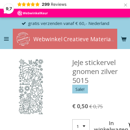
×
299
Reviews
9,7
gratis verzenden vanaf € 60,- Nederland
Webwinkel
Creatieve
Materialen
JeJe stickervel
gnomen zilver
5015
Sale!
€ 0,50
€ 0,75
In
winkelwagen