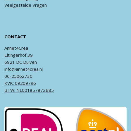
Veel
gestelde
Vragen
CONTACT
Annet4Crea
Eltingerhof 39
6921 DC Duiven
info@annet4crea.nl
06-25062730
KVK: 09209796
BTW: NL001857872B85