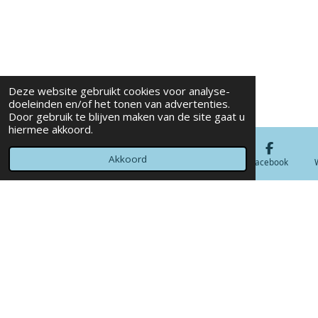
Deze website gebruikt cookies voor analyse-
doeleinden en/of het tonen van advertenties.
Door gebruik te blijven maken van de site gaat u
hiermee akkoord.
Akkoord
E-mailadres
Telefoonnummer
Kaart
Facebook