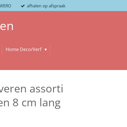
/ WERO
afhalen op afspraak
len
Home Deco/Verf
veren assorti
en 8 cm lang