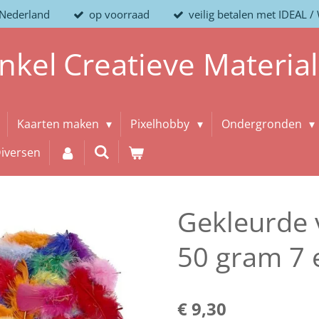
 Nederland
op voorraad
veilig betalen met IDEAL 
nkel
Creatieve
Materia
Kaarten maken
Pixelhobby
Ondergronden
iversen
Gekleurde 
50 gram 7 
€ 9,30