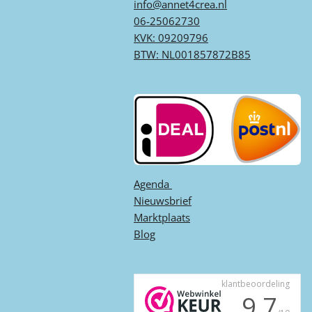
info@annet4crea.nl
06-25062730
KVK: 09209796
BTW: NL001857872B85
Agenda ​
Nieuwsbrief
Marktplaats
Blog