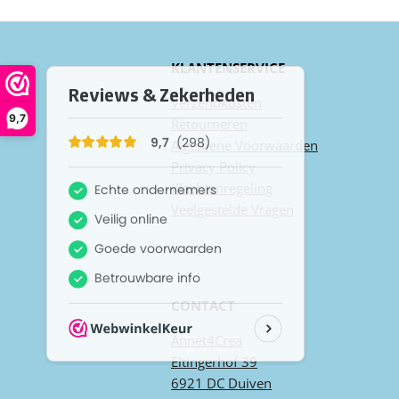
KLANTENSERVICE
Verzendkosten
9,7
Retourneren
Algemene
Voorwaarden
Privacy
Policy
Klachtenregeling
Veel
gestelde
Vragen
CONTACT
Annet4Crea
Eltingerhof 39
6921 DC Duiven