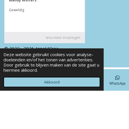
© 2022 - 2026 Annet4Crea
Deze website gebruikt cookies voor analyse-
Powered by
JouwWeb
doeleinden en/of het tonen van advertenties.
Door gebruik te blijven maken van de site gaat u
hiermee akkoord.
Akkoord
E-mailadres
Telefoonnummer
Kaart
Facebook
WhatsApp