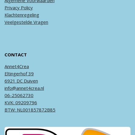
Algemene
Voorwaarden
Privacy
Policy
Klachtenregeling
Veel
gestelde
Vragen
CONTACT
Annet4Crea
Eltingerhof 39
6921 DC Duiven
info@annet4crea.nl
06-25062730
KVK: 09209796
BTW: NL001857872B85