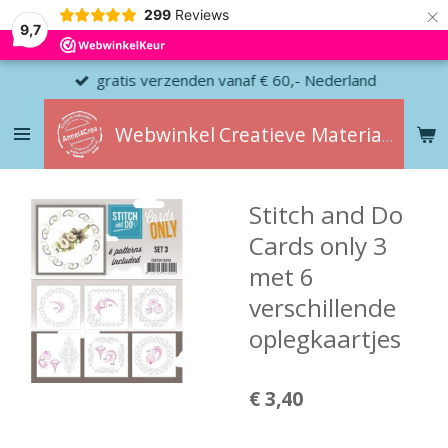
×
299
Reviews
9,7
gratis verzenden vanaf € 60,- Nederland
Webwinkel
Creatieve
Materialen
Stitch and Do
Cards only 3
met 6
verschillende
oplegkaartjes
€ 3,40