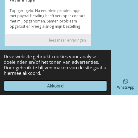
© 2022 - 2026 Annet4Crea
Deze website gebruikt cookies voor analyse-
Powered by
JouwWeb
doeleinden en/of het tonen van advertenties.
Door gebruik te blijven maken van de site gaat u
hiermee akkoord.
Akkoord
E-mailadres
Telefoonnummer
Kaart
Facebook
WhatsApp