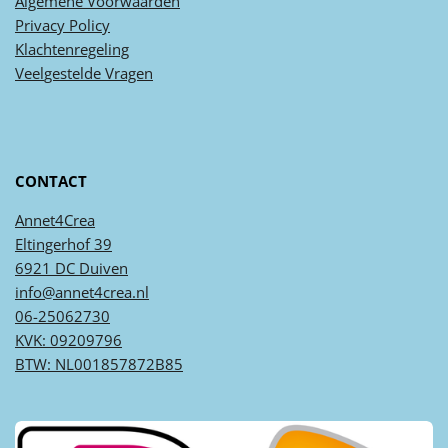
Algemene
Voorwaarden
Privacy
Policy
Klachtenregeling
Veel
gestelde
Vragen
CONTACT
Annet4Crea
Eltingerhof 39
6921 DC Duiven
info@annet4crea.nl
06-25062730
KVK: 09209796
BTW: NL001857872B85