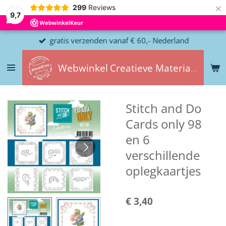
×
299
Reviews
9,7
gratis verzenden vanaf € 60,- Nederland
Webwinkel
Creatieve
Materialen
Stitch and Do
Cards only 98
en 6
verschillende
oplegkaartjes
€ 3,40