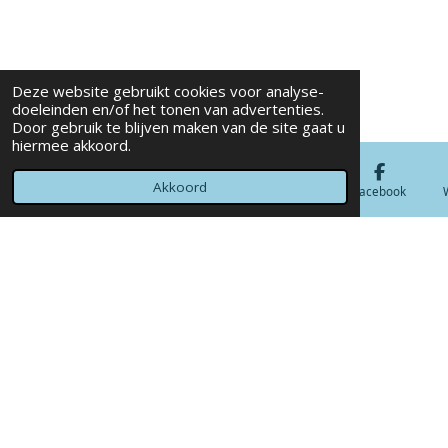
Deze website gebruikt cookies voor analyse-
doeleinden en/of het tonen van advertenties.
Door gebruik te blijven maken van de site gaat u
hiermee akkoord.
Akkoord
E-mailadres
Telefoonnummer
Kaart
Facebook