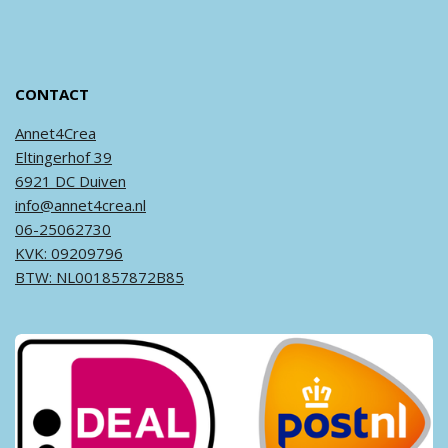
CONTACT
Annet4Crea
Eltingerhof 39
6921 DC Duiven
info@annet4crea.nl
06-25062730
KVK: 09209796
BTW: NL001857872B85