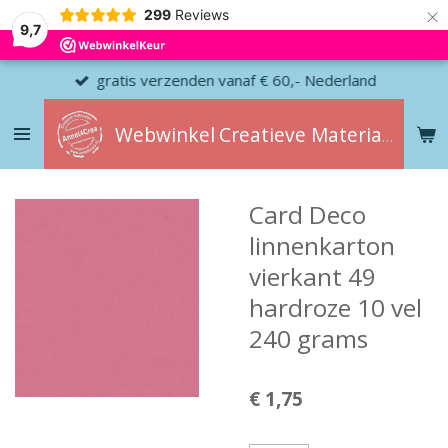
×
299
Reviews
9,7
gratis verzenden vanaf € 60,- Nederland
Webwinkel
Creatieve
Materialen
Card Deco
linnenkarton
vierkant 49
hardroze 10 vel
240 grams
€ 1,75