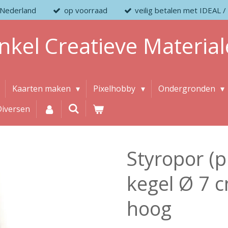
 Nederland
op voorraad
veilig betalen met IDEAL
nkel
Creatieve
Material
Kaarten maken
Pixelhobby
Ondergronden
Diversen
Styropor (
kegel Ø 7 
hoog