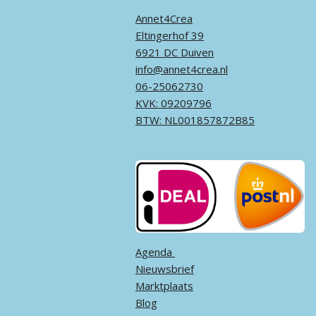
Annet4Crea
Eltingerhof 39
6921 DC Duiven
info@annet4crea.nl
06-25062730
KVK: 09209796
BTW: NL001857872B85
Agenda ​
Nieuwsbrief
Marktplaats
Blog