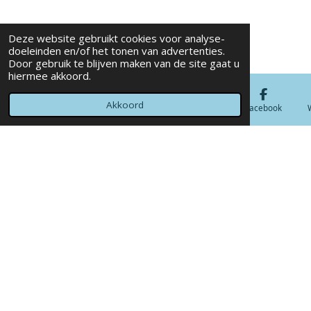
Deze website gebruikt cookies voor analyse-
doeleinden en/of het tonen van advertenties.
Door gebruik te blijven maken van de site gaat u
hiermee akkoord.
Akkoord
E-mailadres
Telefoonnummer
Kaart
Facebook