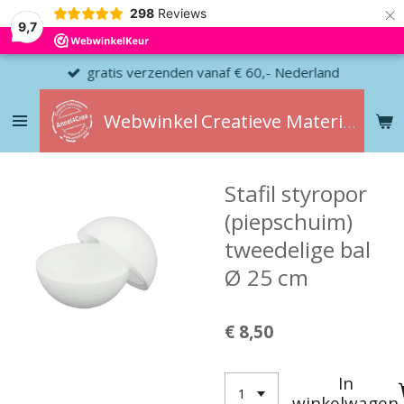
×
298
Reviews
9,7
gratis verzenden vanaf € 60,- Nederland
Webwinkel
Creatieve
Materialen
Stafil styropor
(piepschuim)
tweedelige bal
Ø 25 cm
€ 8,50
In
winkelwagen