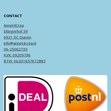
CONTACT
Annet4Crea
Eltingerhof 39
6921 DC Duiven
info@annet4crea.nl
06-25062730
KVK: 09209796
BTW: NL001857872B85