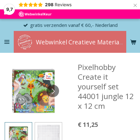
×
298
Reviews
9,7
gratis verzenden vanaf € 60,- Nederland
Webwinkel
Creatieve
Materialen
Pixelhobby
Create it
yourself set
44001 jungle 12
x 12 cm
€ 11,25