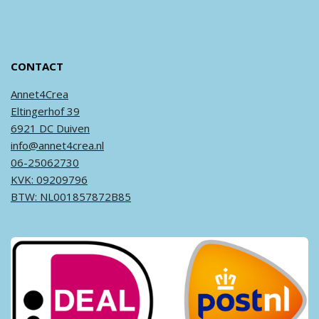
CONTACT
Annet4Crea
Eltingerhof 39
6921 DC Duiven
info@annet4crea.nl
06-25062730
KVK: 09209796
BTW: NL001857872B85