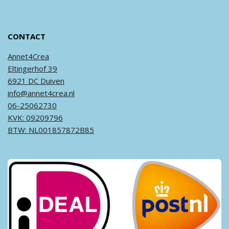
CONTACT
Annet4Crea
Eltingerhof 39
6921 DC Duiven
info@annet4crea.nl
06-25062730
KVK: 09209796
BTW: NL001857872B85