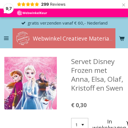
×
299
Reviews
9,7
gratis verzenden vanaf € 60,- Nederland
Webwinkel
Creatieve
Materialen
Servet Disney
Frozen met
Anna, Elsa, Olaf,
Kristoff en Swen
€ 0,30
In
winkelwagen