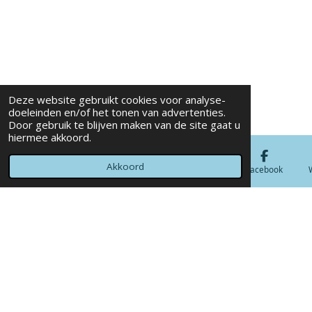
Deze website gebruikt cookies voor analyse-
doeleinden en/of het tonen van advertenties.
Door gebruik te blijven maken van de site gaat u
hiermee akkoord.
Akkoord
E-mailadres
Telefoonnummer
Kaart
Facebook