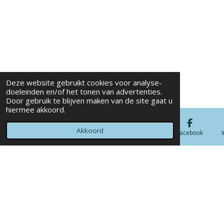
Deze website gebruikt cookies voor analyse-
doeleinden en/of het tonen van advertenties.
Door gebruik te blijven maken van de site gaat u
hiermee akkoord.
Akkoord
E-mailadres
Telefoonnummer
Kaart
Facebook