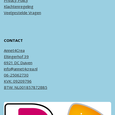
Privacy
Policy
Klachtenregeling
Veel
gestelde
Vragen
CONTACT
Annet4Crea
Eltingerhof 39
6921 DC Duiven
info@annet4crea.nl
06-25062730
KVK: 09209796
BTW: NL001857872B85