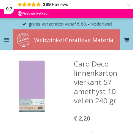
×
299
Reviews
9,7
gratis verzenden vanaf € 60,- Nederland
Webwinkel
Creatieve
Materialen
Card Deco
linnenkarton
vierkant 57
amethyst 10
vellen 240 gr
€ 2,20