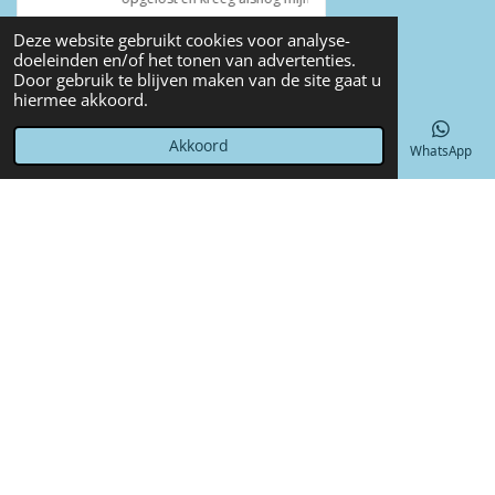
Deze website gebruikt cookies voor analyse-
doeleinden en/of het tonen van advertenties.
Door gebruik te blijven maken van de site gaat u
© 2022 - 2026 Annet4Crea
hiermee akkoord.
Powered by
JouwWeb
Akkoord
E-mailadres
Telefoonnummer
Kaart
Facebook
WhatsApp