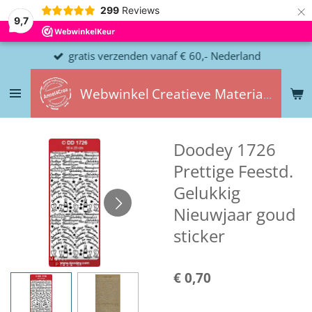
×
299
Reviews
9,7
gratis verzenden vanaf € 60,- Nederland
Webwinkel
Creatieve
Materialen
Doodey 1726
Prettige Feestd.
Gelukkig
Nieuwjaar goud
sticker
€ 0,70