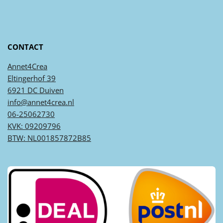
CONTACT
Annet4Crea
Eltingerhof 39
6921 DC Duiven
info@annet4crea.nl
06-25062730
KVK: 09209796
BTW: NL001857872B85