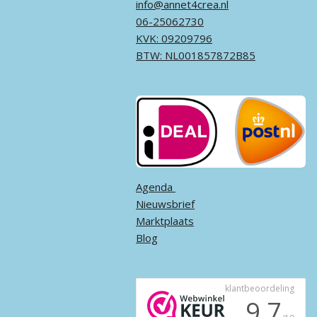
info@annet4crea.nl
06-25062730
KVK: 09209796
BTW: NL001857872B85
Agenda ​
Nieuwsbrief
Marktplaats
Blog