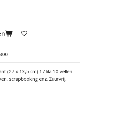
en
800
kant
(27 x 13,5 cm)
17 lila 10 vellen
en, scrapbooking enz. Zuurvrij.