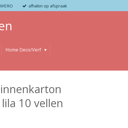
 / WERO
afhalen op afspraak
en
Home Deco/Verf
linnenkarton
lila 10 vellen