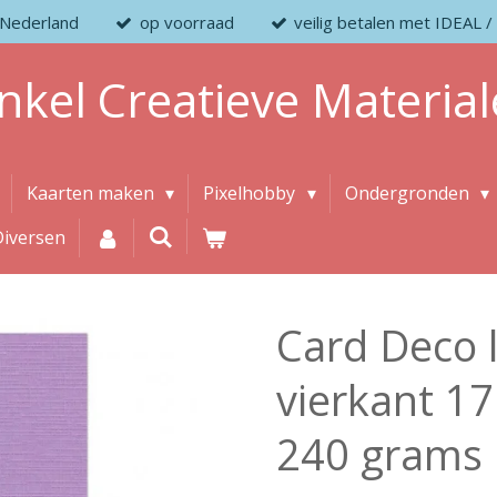
 Nederland
op voorraad
veilig betalen met IDEAL
nkel
Creatieve
Material
Kaarten maken
Pixelhobby
Ondergronden
Diversen
Card Deco 
vierkant 17 
240 grams