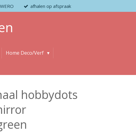
 / WERO
afhalen op afspraak
en
Home Deco/Verf
aal hobbydots
mirror
green