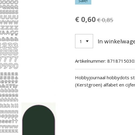
Sale!
€ 0,60
€ 0,85
In winkelwag
Artikelnummer:
8718715030
Hobbyjournaal hobbydots sti
(Kerstgroen) alfabet en cijf