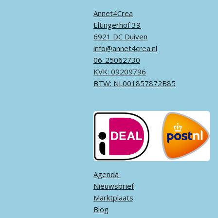
Annet4Crea
Eltingerhof 39
6921 DC Duiven
info@annet4crea.nl
06-25062730
KVK: 09209796
BTW: NL001857872B85
Agenda ​
Nieuwsbrief
Marktplaats
Blog