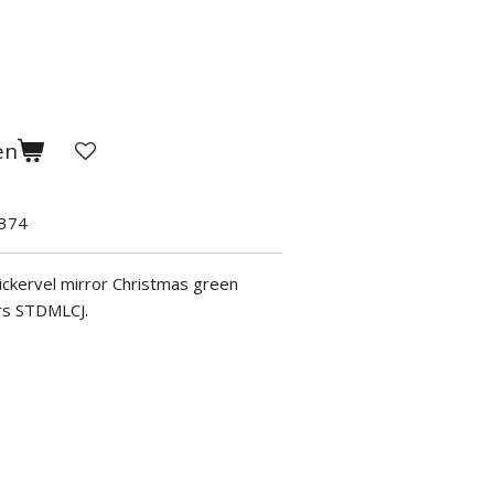
en
374
ckervel mirror Christmas green
ers STDMLCJ.