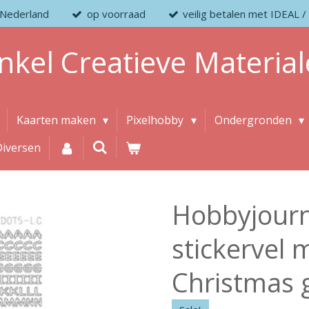
 Nederland
op voorraad
veilig betalen met IDEAL
nkel
Creatieve
Material
Kaarten maken
Pixelhobby
Ondergronden
Diversen
Hobbyjourn
stickervel 
Christmas 