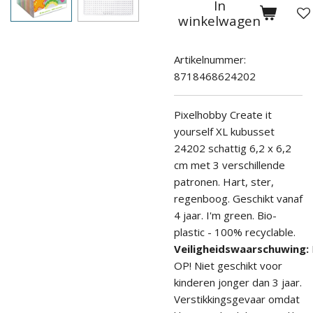
In
winkelwagen
Artikelnummer:
8718468624202
Pixelhobby Create it
yourself XL kubusset
24202 schattig 6,2 x 6,2
cm
met 3 verschillende
patronen. Hart, ster,
regenboog. Geschikt va
naf
4
jaar. I'm green. Bio-
plastic - 100% recyclable.
Veiligheidswaarschuwing:
OP! Niet geschikt voor
kinderen jonger dan 3 jaar.
Verstikkingsgevaar omdat