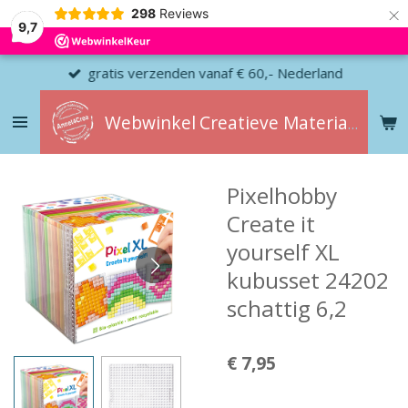
×
298
Reviews
9,7
gratis verzenden vanaf € 60,- Nederland
Webwinkel
Creatieve
Materialen
Pixelhobby
Create it
yourself XL
kubusset 24202
schattig 6,2
€ 7,95