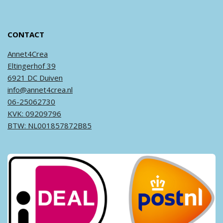
CONTACT
Annet4Crea
Eltingerhof 39
6921 DC Duiven
info@annet4crea.nl
06-25062730
KVK: 09209796
BTW: NL001857872B85