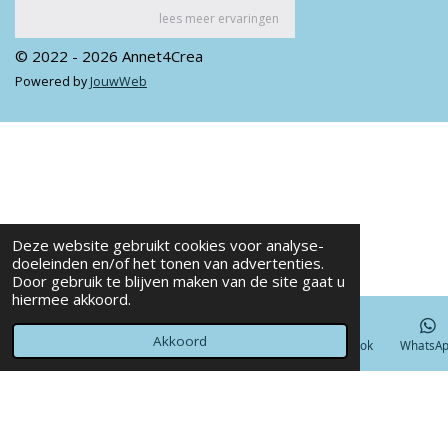
© 2022 - 2026 Annet4Crea
Powered by
JouwWeb
Deze website gebruikt cookies voor analyse-
doeleinden en/of het tonen van advertenties.
Door gebruik te blijven maken van de site gaat u
hiermee akkoord.
Akkoord
E-mailadres
Telefoonnummer
Kaart
Facebook
WhatsA