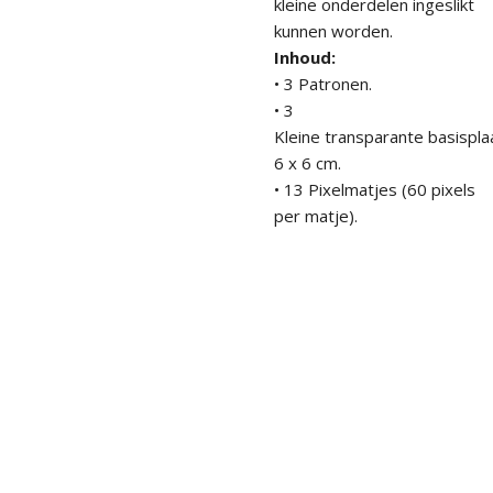
kleine onderdelen ingeslikt
kunnen worden.
Inhoud:
• 3 Patronen.
• 3
Kleine
transparante
basispla
6 x 6 cm.
• 13 Pixelmatjes (60 pixels
per matje).