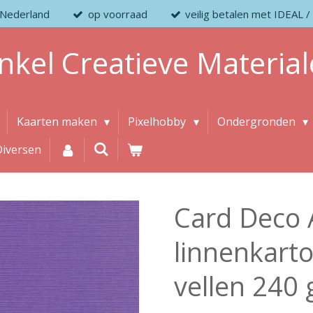
 Nederland
op voorraad
veilig betalen met IDEAL
nkel
Creatieve
Material
Kaarten maken
Pixelhobby
Ondergronden
Diversen
Card Deco 
linnenkarto
vellen 240