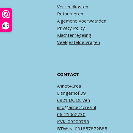
Verzendkosten
Retourneren
Algemene
Voorwaarden
9,7
Privacy
Policy
Klachtenregeling
Veel
gestelde
Vragen
CONTACT
Annet4Crea
Eltingerhof 39
6921 DC Duiven
info@annet4crea.nl
06-25062730
KVK: 09209796
BTW: NL001857872B85