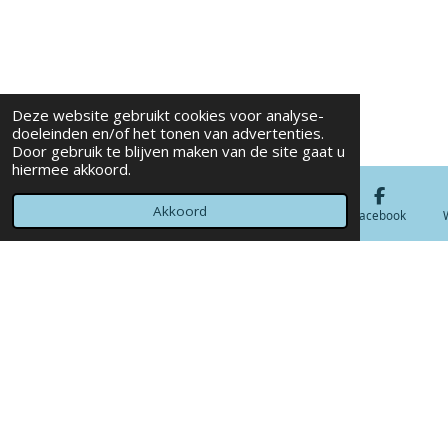
Deze website gebruikt cookies voor analyse-
doeleinden en/of het tonen van advertenties.
Door gebruik te blijven maken van de site gaat u
hiermee akkoord.
Akkoord
E-mailadres
Telefoonnummer
Kaart
Facebook