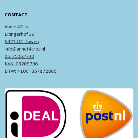
CONTACT
Annet4Crea
Eltingerhof 39
6921 DC Duiven
info@annet4crea.nl
06-25062730
KVK: 09209796
BTW: NL001857872B85