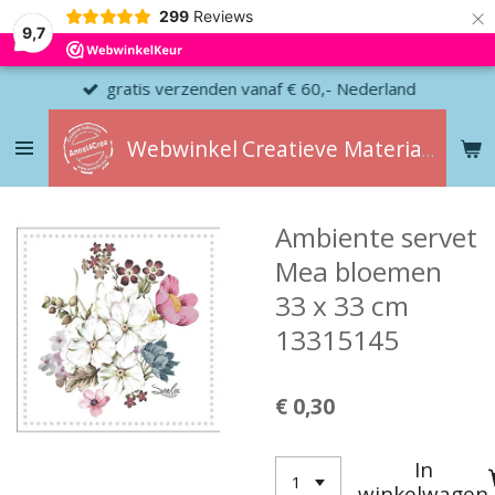
×
299
Reviews
9,7
gratis verzenden vanaf € 60,- Nederland
Webwinkel
Creatieve
Materialen
Ambiente servet
Mea bloemen
33 x 33 cm
13315145
€ 0,30
In
winkelwagen