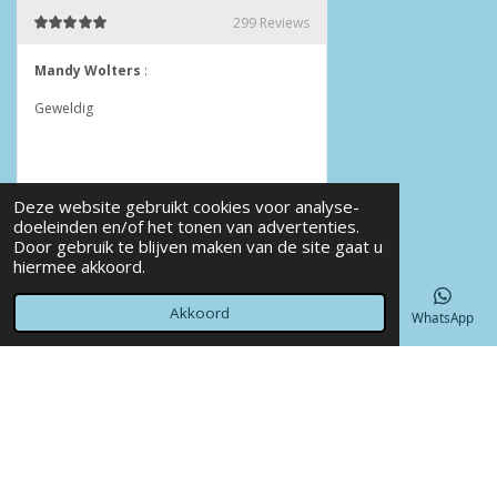
Deze website gebruikt cookies voor analyse-
doeleinden en/of het tonen van advertenties.
Door gebruik te blijven maken van de site gaat u
© 2022 - 2026 Annet4Crea
hiermee akkoord.
Powered by
JouwWeb
Akkoord
E-mailadres
Telefoonnummer
Kaart
Facebook
WhatsApp