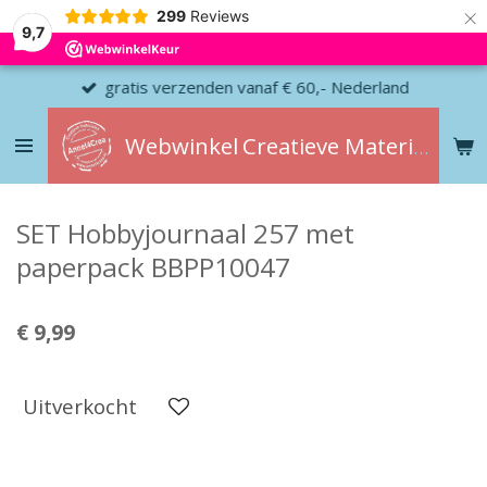
×
299
Reviews
9,7
gratis verzenden vanaf € 60,- Nederland
Webwinkel
Creatieve
Materialen
SET Hobbyjournaal 257 met
paperpack BBPP10047
€ 9,99
Uitverkocht