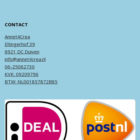
CONTACT
Annet4Crea
Eltingerhof 39
6921 DC Duiven
info@annet4crea.nl
06-25062730
KVK: 09209796
BTW: NL001857872B85