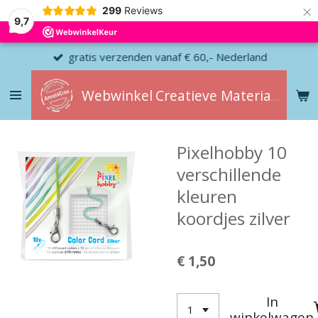
×
299
Reviews
9,7
gratis verzenden vanaf € 60,- Nederland
Webwinkel
Creatieve
Materialen
Pixelhobby 10
verschillende
kleuren
koordjes zilver
€ 1,50
In
winkelwagen