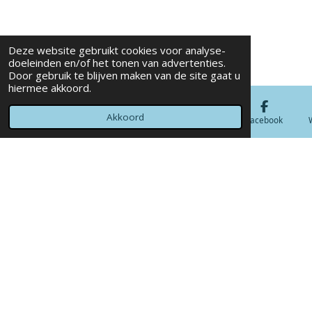
Deze website gebruikt cookies voor analyse-
doeleinden en/of het tonen van advertenties.
Door gebruik te blijven maken van de site gaat u
hiermee akkoord.
Akkoord
E-mailadres
Telefoonnummer
Kaart
Facebook