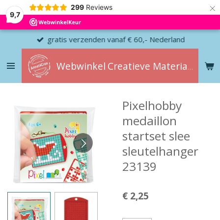
×
299
Reviews
9,7
gratis verzenden vanaf € 60,- Nederland
Webwinkel
Creatieve
Materialen
Pixelhobby
medaillon
startset slee
sleutelhanger
23139
€ 2,25