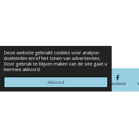
Deze website gebruikt cookies voor analyse-
doeleinden en/of het tonen van advertenties.
Door gebruik te blijven maken van de site gaat u
hiermee akkoord.
Akkoord
E-mailadres
Telefoonnummer
Kaart
Facebook