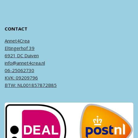
CONTACT
Annet4Crea
Eltingerhof 39
6921 DC Duiven
info@annet4crea.nl
06-25062730
KVK: 09209796
BTW: NL001857872B85