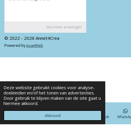
© 2022 - 2026 Annet4Crea
Powered by
JouwWeb
Deze website gebruikt cookies voor analyse-
doeleinden en/of het tonen van advertenties.
Door gebruik te blijven maken van de site gaat u
hiermee akkoord.
Akkoord
E-mailadres
Telefoonnummer
Kaart
Facebook
WhatsA