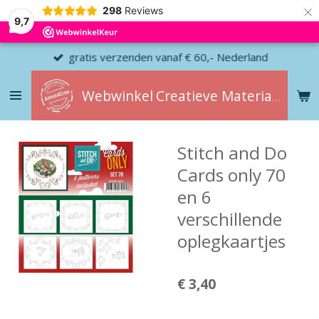
×
298
Reviews
9,7
gratis verzenden vanaf € 60,- Nederland
Webwinkel
Creatieve
Materialen
Stitch and Do
Cards only 70
en 6
verschillende
oplegkaartjes
€ 3,40