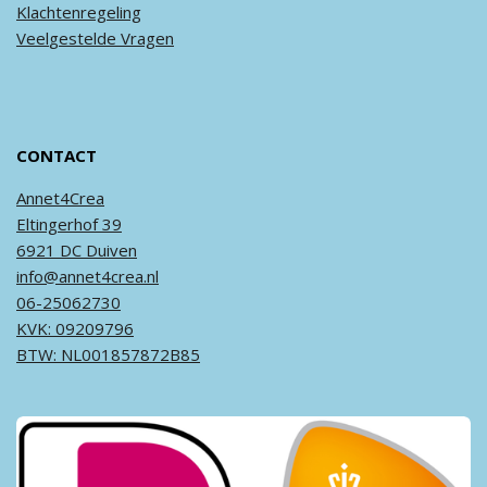
Klachtenregeling
Veel
gestelde
Vragen
CONTACT
Annet4Crea
Eltingerhof 39
6921 DC Duiven
info@annet4crea.nl
06-25062730
KVK: 09209796
BTW: NL001857872B85