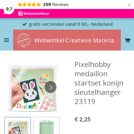
×
299
Reviews
9,7
gratis verzenden vanaf € 60,- Nederland
Webwinkel
Creatieve
Materialen
Pixelhobby
medaillon
startset konijn
sleutelhanger
23119
€ 2,25