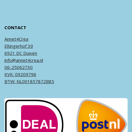
CONTACT
Annet4Crea
Eltingerhof 39
6921 DC Duiven
info@annet4crea.nl
06-25062730
KVK: 09209796
BTW: NL001857872B85