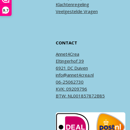
Klachtenregeling
9,7
Veel
gestelde
Vragen
CONTACT
Annet4Crea
Eltingerhof 39
6921 DC Duiven
info@annet4crea.nl
06-25062730
KVK: 09209796
BTW: NL001857872B85