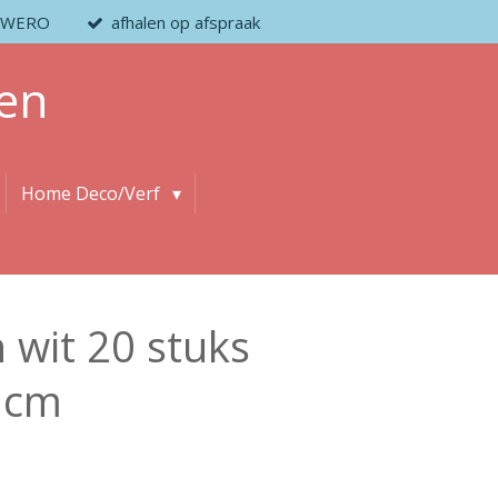
 / WERO
afhalen op afspraak
en
Home Deco/Verf
 wit 20 stuks
3 cm