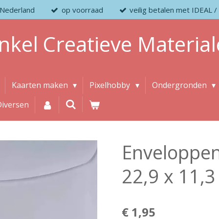
 Nederland
op voorraad
veilig betalen met IDEAL
nkel
Creatieve
Material
Kaarten maken
Pixelhobby
Ondergronden
Diversen
Enveloppen
22,9 x 11,
€ 1,95