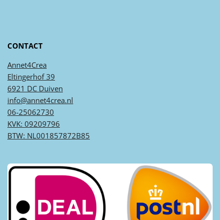
CONTACT
Annet4Crea
Eltingerhof 39
6921 DC Duiven
info@annet4crea.nl
06-25062730
KVK: 09209796
BTW: NL001857872B85