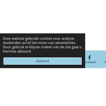
Deze website gebruikt cookies voor analyse-
doeleinden en/of het tonen van advertenties.
Door gebruik te blijven maken van de site gaat u
hiermee akkoord.
Akkoord
E-mailadres
Telefoonnummer
Kaart
Facebook