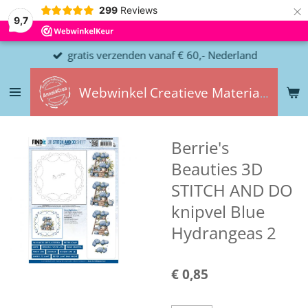
×
299
Reviews
9,7
gratis verzenden vanaf € 60,- Nederland
Webwinkel
Creatieve
Materialen
Berrie's
Beauties 3D
STITCH AND DO
knipvel Blue
Hydrangeas 2
€ 0,85