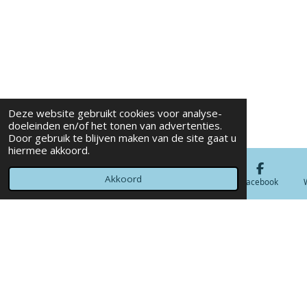
Deze website gebruikt cookies voor analyse-
doeleinden en/of het tonen van advertenties.
Door gebruik te blijven maken van de site gaat u
hiermee akkoord.
Akkoord
E-mailadres
Telefoonnummer
Kaart
Facebook