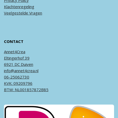
Privacy
Policy
Klachtenregeling
Veel
gestelde
Vragen
CONTACT
Annet4Crea
Eltingerhof 39
6921 DC Duiven
info@annet4crea.nl
06-25062730
KVK: 09209796
BTW: NL001857872B85