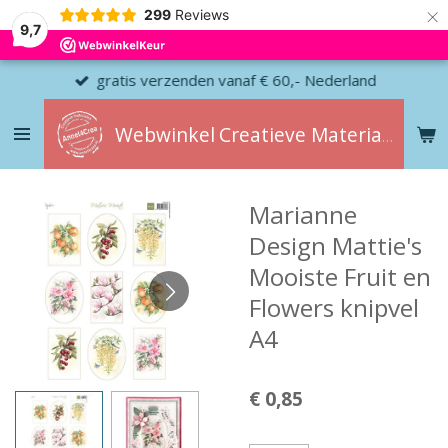
×
299
Reviews
9,7
gratis verzenden vanaf € 60,- Nederland
Webwinkel
Creatieve
Materialen
Marianne
Design Mattie's
Mooiste Fruit en
Flowers knipvel
A4
€ 0,85