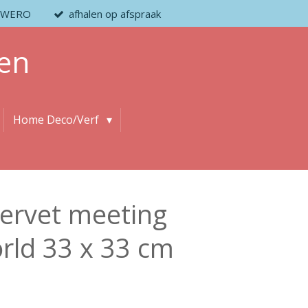
 / WERO
afhalen op afspraak
en
Home Deco/Verf
ervet meeting
rld 33 x 33 cm