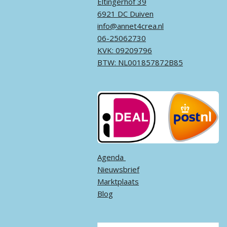
Eltingerhof 39
6921 DC Duiven
info@annet4crea.nl
06-25062730
KVK: 09209796
BTW: NL001857872B85
Agenda ​
Nieuwsbrief
Marktplaats
Blog