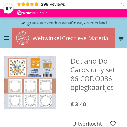
×
299
Reviews
9,7
gratis verzenden vanaf € 60,- Nederland
Webwinkel
Creatieve
Materialen
Dot and Do
Cards only set
86 CODO086
oplegkaartjes
€ 3,40
Uitverkocht