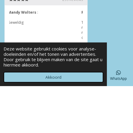
Deze website gebruikt cookies voor analyse-
doeleinden en/of het tonen van advertenties.
Door gebruik te blijven maken van de site gaat u
© 2022 - 2026 Annet4Crea
hiermee akkoord.
Powered by
JouwWeb
Akkoord
E-mailadres
Telefoonnummer
Kaart
Facebook
WhatsApp