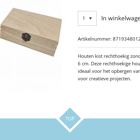
In winkelwag
Artikelnummer:
871934801
Houten kist rechthoekig zon
6 cm.
Deze rechthoekige hout
ideaal voor het opbergen van
voor creatieve projecten.
TOP