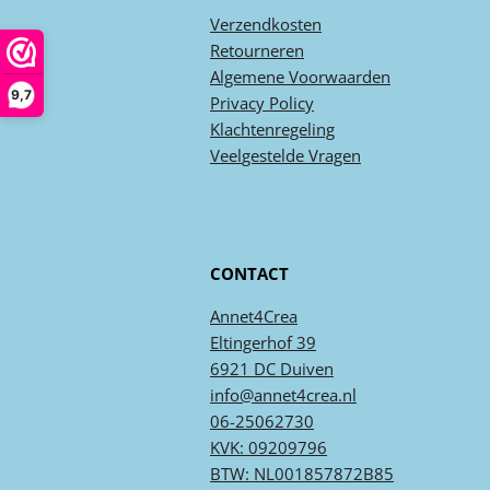
Verzendkosten
Retourneren
Algemene
Voorwaarden
9,7
Privacy
Policy
Klachtenregeling
Veel
gestelde
Vragen
CONTACT
Annet4Crea
Eltingerhof 39
6921 DC Duiven
info@annet4crea.nl
06-25062730
KVK: 09209796
BTW: NL001857872B85