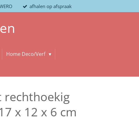
/ WERO
afhalen op afspraak
len
Home Deco/Verf
t rechthoekig
17 x 12 x 6 cm