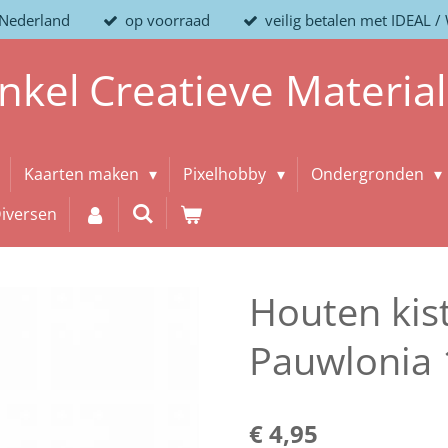
 Nederland
op voorraad
veilig betalen met IDEAL 
nkel
Creatieve
Materia
Kaarten maken
Pixelhobby
Ondergronden
iversen
Houten kis
Pauwlonia 
€ 4,95