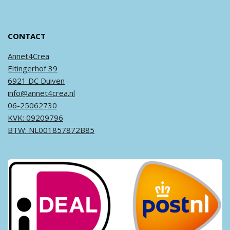
CONTACT
Annet4Crea
Eltingerhof 39
6921 DC Duiven
info@annet4crea.nl
06-25062730
KVK: 09209796
BTW: NL001857872B85