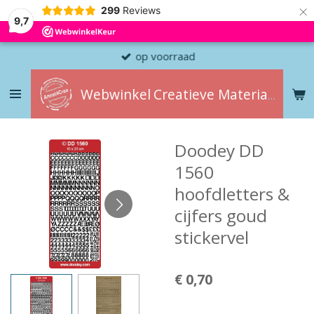
×
299
Reviews
9,7
op voorraad
Webwinkel
Creatieve
Materialen
Doodey DD
1560
hoofdletters &
cijfers goud
stickervel
€ 0,70