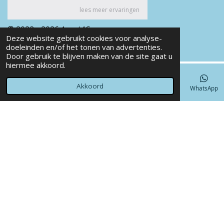
© 2022 - 2026 Annet4Crea
Deze website gebruikt cookies voor analyse-
Powered by
JouwWeb
doeleinden en/of het tonen van advertenties.
Door gebruik te blijven maken van de site gaat u
hiermee akkoord.
Akkoord
E-mailadres
Telefoonnummer
Kaart
Facebook
WhatsApp