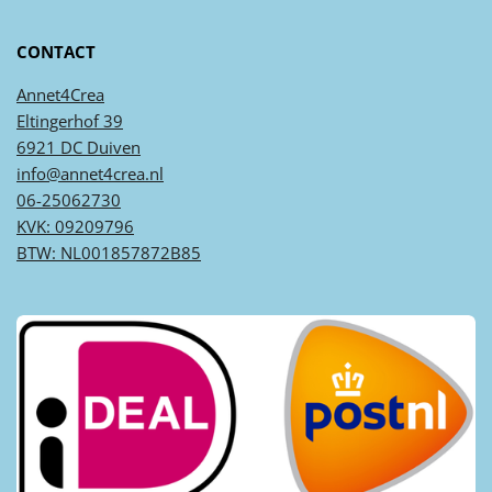
CONTACT
Annet4Crea
Eltingerhof 39
6921 DC Duiven
info@annet4crea.nl
06-25062730
KVK: 09209796
BTW: NL001857872B85