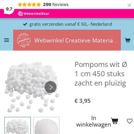
×
299
Reviews
9,7
gratis verzenden vanaf € 60,- Nederland
Webwinkel
Creatieve
Materialen
Pompoms wit Ø
1 cm 450 stuks
zacht en pluizig
€ 3,95
In
winkelwagen