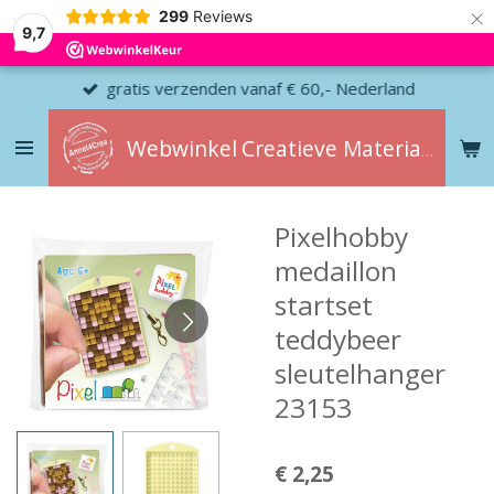
×
299
Reviews
9,7
gratis verzenden vanaf € 60,- Nederland
Webwinkel
Creatieve
Materialen
Pixelhobby
medaillon
startset
teddybeer
sleutelhanger
23153
€ 2,25