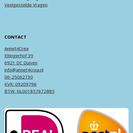
Veel
gestelde
Vragen
CONTACT
Annet4Crea
Eltingerhof 39
6921 DC Duiven
info@annet4crea.nl
06-25062730
KVK: 09209796
BTW: NL001857872B85