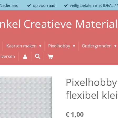
 Nederland
op voorraad
veilig betalen met IDEAL 
nkel
Creatieve
Materia
Kaarten maken
Pixelhobby
Ondergronden
iversen
Pixelhobby 
flexibel kle
€ 1,00