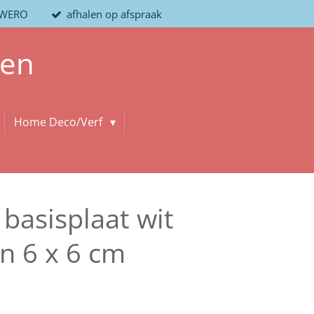
/ WERO
afhalen op afspraak
len
Home Deco/Verf
basisplaat wit
in 6 x 6 cm