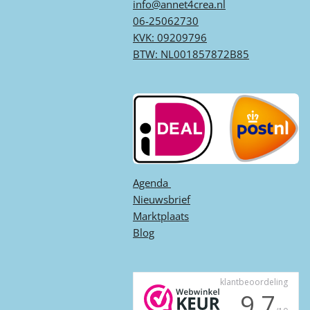
info@annet4crea.nl
06-25062730
KVK: 09209796
BTW: NL001857872B85
Agenda ​
Nieuwsbrief
Marktplaats
Blog