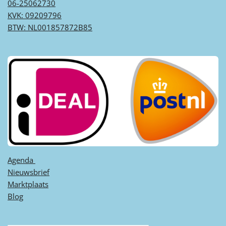
06-25062730
KVK: 09209796
BTW: NL001857872B85
Agenda ​
Nieuwsbrief
Marktplaats
Blog