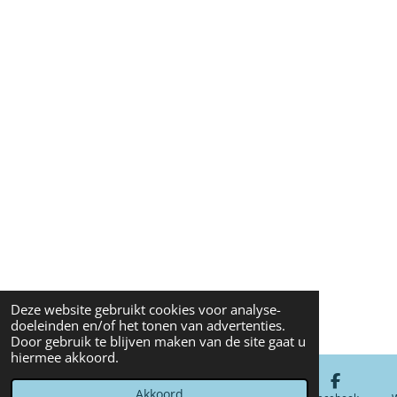
Deze website gebruikt cookies voor analyse-
doeleinden en/of het tonen van advertenties.
Door gebruik te blijven maken van de site gaat u
hiermee akkoord.
Akkoord