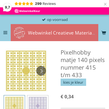
×
299
Reviews
9,7
op voorraad
Webwinkel
Creatieve
Materialen
Pixelhobby
matje 140 pixels
nummer 415
t/m 433
kies je kleur
€ 0,34