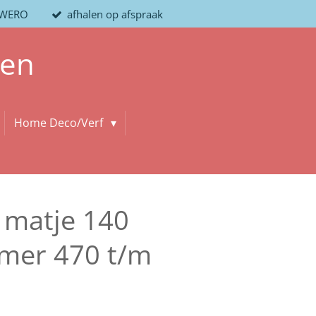
/ WERO
afhalen op afspraak
len
Home Deco/Verf
 matje 140
mer 470 t/m