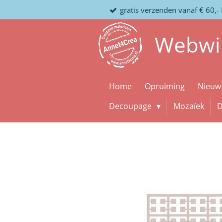
gratis verzenden vanaf € 60,-
Ga
direct
naar
Webwi
de
hoofdinhoud
Home
Opruiming
Nieuw
Decoupage
Mozaïek
D