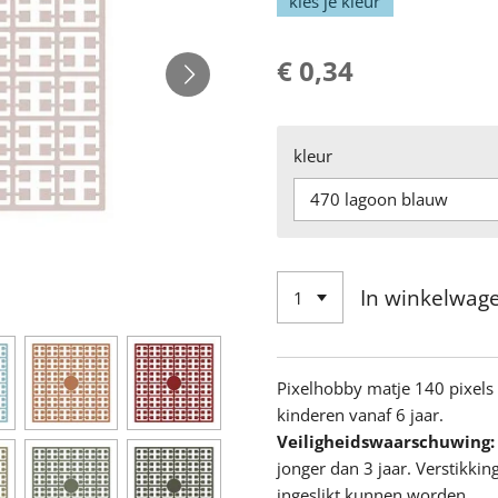
kies je kleur
€ 0,34
kleur
In winkelwag
Pixelhobby matje 140 pixel
kinderen vanaf 6 jaar.
Veiligheidswaarschuwing:
jonger dan 3 jaar. Verstikki
ingeslikt kunnen worden.