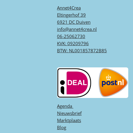
Annet4Crea
Eltingerhof 39
6921 DC Duiven
info@annet4crea.nl
06-25062730
KVK: 09209796
BTW: NL001857872B85
Agenda ​
Nieuwsbrief
Marktplaats
Blog