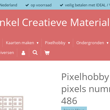
 Nederland
op voorraad
veilig betalen met IDEAL 
nkel
Creatieve
Materia
Kaarten maken
Pixelhobby
Ondergronden
iversen
Pixelhobby
pixels num
486