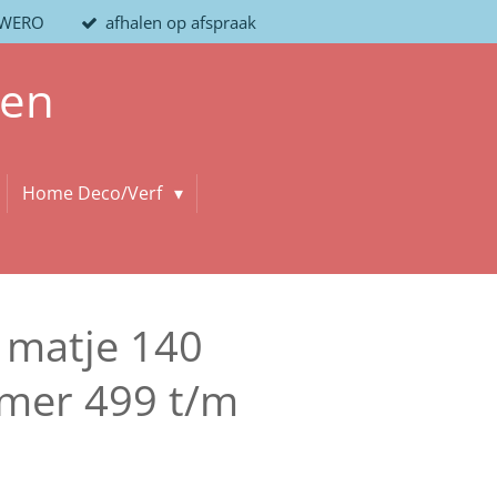
/ WERO
afhalen op afspraak
len
Home Deco/Verf
 matje 140
mer 499 t/m