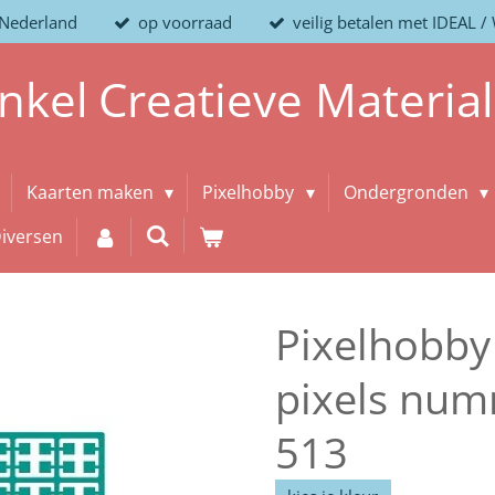
 Nederland
op voorraad
veilig betalen met IDEAL 
nkel
Creatieve
Materia
Kaarten maken
Pixelhobby
Ondergronden
iversen
Pixelhobby
pixels num
513