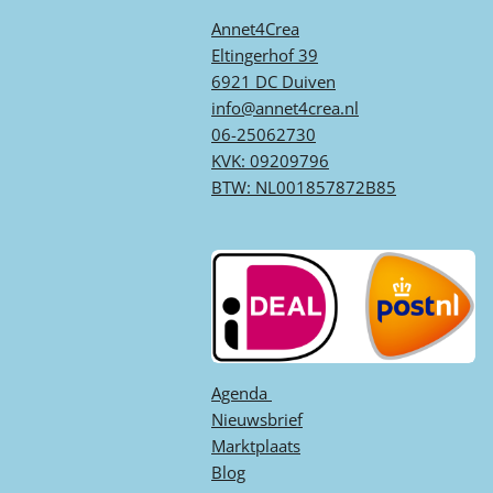
Annet4Crea
Eltingerhof 39
6921 DC Duiven
info@annet4crea.nl
06-25062730
KVK: 09209796
BTW: NL001857872B85
Agenda ​
Nieuwsbrief
Marktplaats
Blog