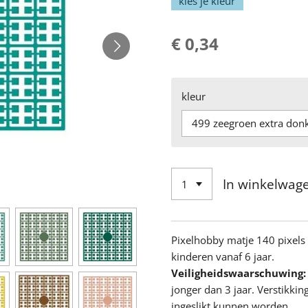
kies je kleur
€ 0,34
kleur
In winkelwag
Pixelhobby matje 140 pixel
kinderen vanaf 6 jaar.
Veiligheidswaarschuwing:
jonger dan 3 jaar. Verstikki
ingeslikt kunnen worden.