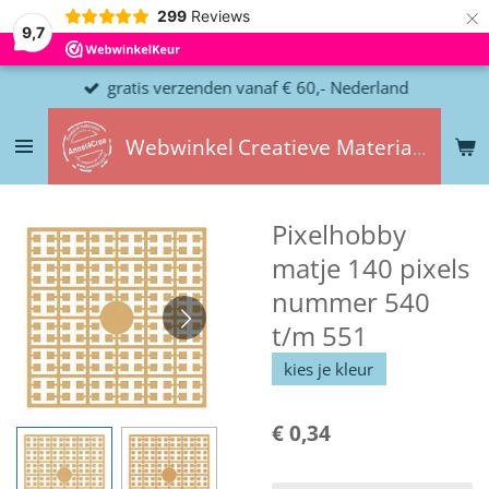
×
299
Reviews
9,7
gratis verzenden vanaf € 60,- Nederland
Webwinkel
Creatieve
Materialen
Pixelhobby
matje 140 pixels
nummer 540
t/m 551
kies je kleur
€ 0,34