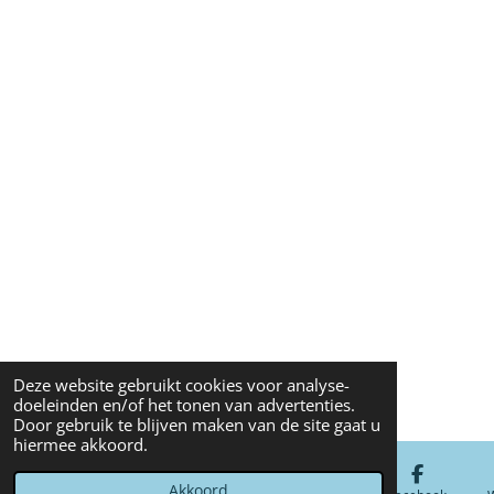
Deze website gebruikt cookies voor analyse-
doeleinden en/of het tonen van advertenties.
Door gebruik te blijven maken van de site gaat u
hiermee akkoord.
Akkoord