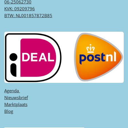
06-25062730
KVK: 09209796
BTW: NL001857872B85
Agenda ​
Nieuwsbrief
Marktplaats
Blog