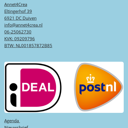
Annet4Crea
Eltingerhof 39
6921 DC Duiven
info@annet4crea.nl
06-25062730
KVK: 09209796
BTW: NL001857872B85
Agenda ​
Nieuwsbrief