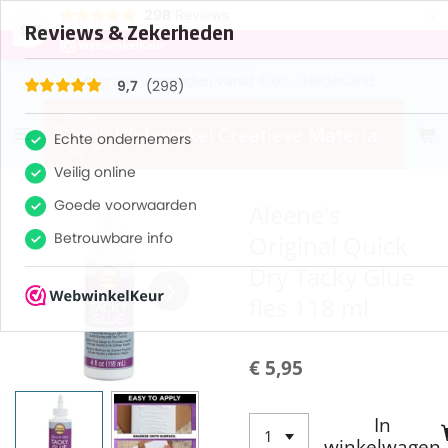
×
298
Reviews
9,7
gratis verzenden vanaf € 60,- Nederland
Webwinkel
Creatieve
Materialen
Aleene's
Original Quick
Dry Tacky Glue
fles 118 ml
€ 5,95
In
winkelwagen