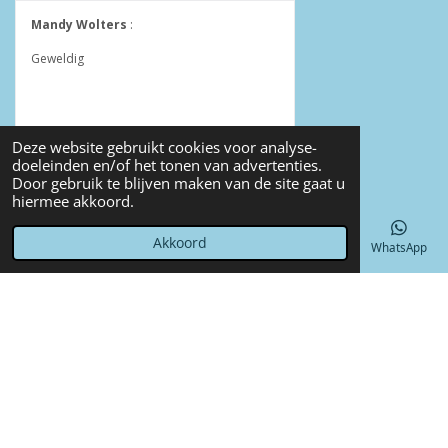
Deze website gebruikt cookies voor analyse-
doeleinden en/of het tonen van advertenties.
Door gebruik te blijven maken van de site gaat u
© 2022 - 2026 Annet4Crea
hiermee akkoord.
Powered by
JouwWeb
Akkoord
E-mailadres
Telefoonnummer
Kaart
Facebook
WhatsApp