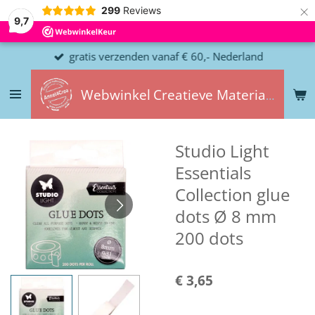
×
299
Reviews
9,7
gratis verzenden vanaf € 60,- Nederland
Webwinkel
Creatieve
Materialen
Studio Light
Essentials
Collection glue
dots Ø 8 mm
200 dots
€ 3,65