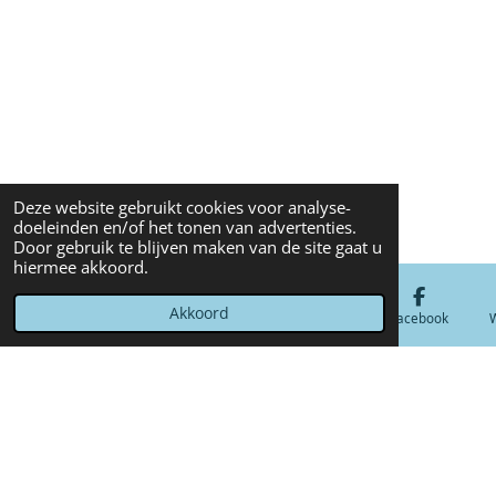
Deze website gebruikt cookies voor analyse-
doeleinden en/of het tonen van advertenties.
Door gebruik te blijven maken van de site gaat u
hiermee akkoord.
Akkoord
E-mailadres
Telefoonnummer
Kaart
Facebook