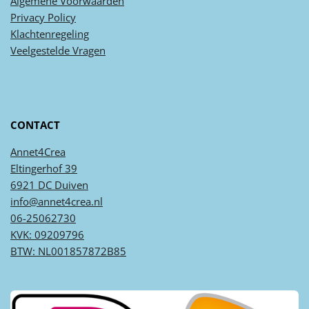
Algemene
Voorwaarden
Privacy
Policy
Klachtenregeling
Veel
gestelde
Vragen
CONTACT
Annet4Crea
Eltingerhof 39
6921 DC Duiven
info@annet4crea.nl
06-25062730
KVK: 09209796
BTW: NL001857872B85