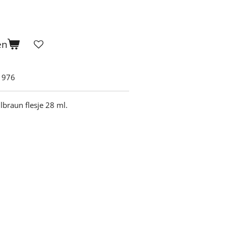
en
1976
lbraun flesje 28 ml.