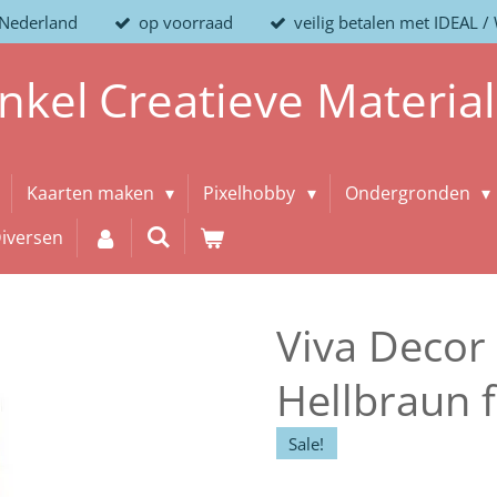
 Nederland
op voorraad
veilig betalen met IDEAL 
nkel
Creatieve
Materia
Kaarten maken
Pixelhobby
Ondergronden
iversen
Viva Decor
Hellbraun f
Sale!