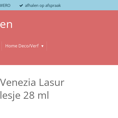
/ WERO
afhalen op afspraak
len
Home Deco/Verf
 Venezia Lasur
lesje 28 ml