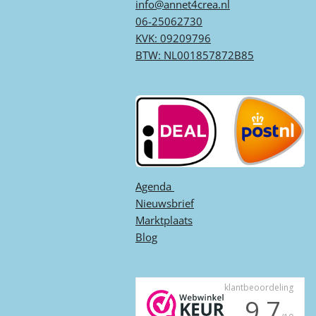
info@annet4crea.nl
06-25062730
KVK: 09209796
BTW: NL001857872B85
Agenda ​
Nieuwsbrief
Marktplaats
Blog