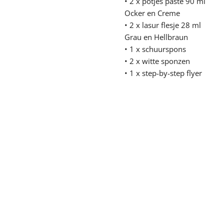
• 2 x potjes paste 90 ml
Ocker en Creme
• 2 x lasur flesje 28 ml
Grau en Hellbraun
• 1 x schuurspons
• 2 x witte sponzen
• 1 x step-by-step flyer