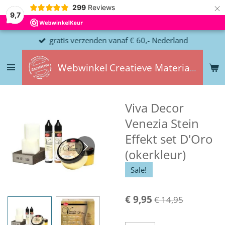
×
299
Reviews
9,7
gratis verzenden vanaf € 60,- Nederland
Webwinkel
Creatieve
Materialen
Viva Decor
Venezia Stein
Effekt set D'Oro
(okerkleur)
Sale!
€ 9,95
€ 14,95