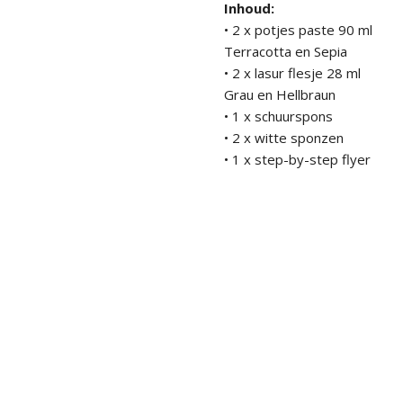
Inhoud:
• 2 x potjes paste 90 ml
Terracotta en Sepia
• 2 x lasur flesje 28 ml
Grau en Hellbraun
• 1 x schuurspons
• 2 x witte sponzen
• 1 x step-by-step flyer