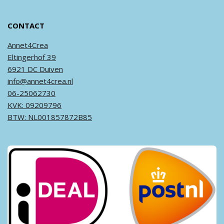
CONTACT
Annet4Crea
Eltingerhof 39
6921 DC Duiven
info@annet4crea.nl
06-25062730
KVK: 09209796
BTW: NL001857872B85