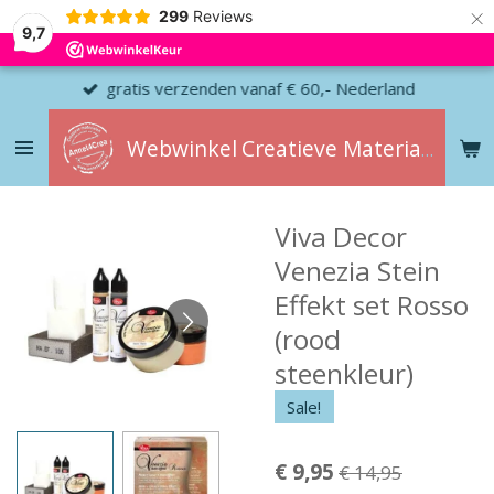
×
299
Reviews
9,7
gratis verzenden vanaf € 60,- Nederland
Webwinkel
Creatieve
Materialen
Viva Decor
Venezia Stein
Effekt set Rosso
(rood
steenkleur)
Sale!
€ 9,95
€ 14,95