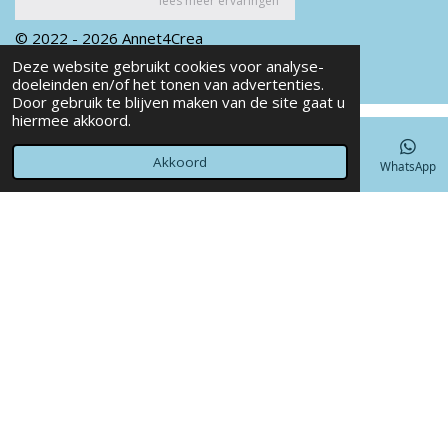
© 2022 - 2026 Annet4Crea
Powered by
JouwWeb
Deze website gebruikt cookies voor analyse-
doeleinden en/of het tonen van advertenties.
Door gebruik te blijven maken van de site gaat u
hiermee akkoord.
Akkoord
E-mailadres
Telefoonnummer
Kaart
Facebook
WhatsApp