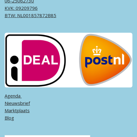
06-25062730
KVK: 09209796
BTW: NL001857872B85
Agenda ​
Nieuwsbrief
Marktplaats
Blog