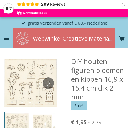
×
299
Reviews
9,7
gratis verzenden vanaf € 60,- Nederland
Webwinkel
Creatieve
Materialen
DIY houten
figuren bloemen
en kippen 16,9 x
15,4 cm dik 2
mm
Sale!
€ 1,95
€ 2,75