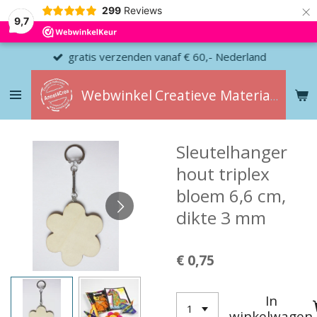
×
299
Reviews
9,7
gratis verzenden vanaf € 60,- Nederland
Webwinkel
Creatieve
Materialen
Sleutelhanger
hout triplex
bloem 6,6 cm,
dikte 3 mm
€ 0,75
In
winkelwagen