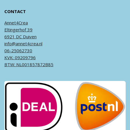
CONTACT
Annet4Crea
Eltingerhof 39
6921 DC Duiven
info@annet4crea.nl
06-25062730
KVK: 09209796
BTW: NL001857872B85