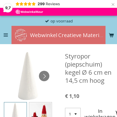
×
299
Reviews
9,7
op voorraad
Webwinkel
Creatieve
Materialen
Styropor
(piepschuim)
kegel Ø 6 cm en
14,5 cm hoog
€ 1,10
In
winkelwagen