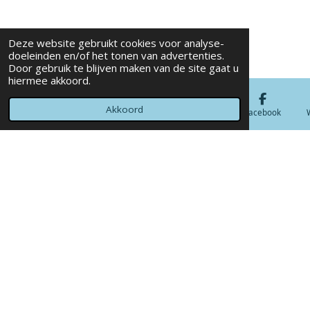
Deze website gebruikt cookies voor analyse-
doeleinden en/of het tonen van advertenties.
Door gebruik te blijven maken van de site gaat u
hiermee akkoord.
Akkoord
E-mailadres
Telefoonnummer
Kaart
Facebook