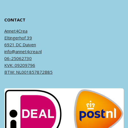
CONTACT
Annet4Crea
Eltingerhof 39
6921 DC Duiven
info@annet4crea.nl
06-25062730
KVK: 09209796
BTW: NL001857872B85